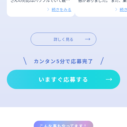
さんの対応はパワフルでいて親切
感がありました。 また、
で、いつも元気を貰える
力が入っている会社だとい
続きをみる
続
詳しく見る
カンタン5分で応募完了
いますぐ応募する
こんな事もやってます！