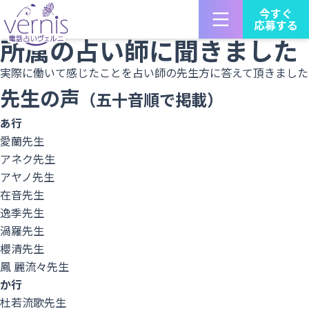
占い師募集 電話占いヴェルニTOP
今すぐ
応募する
占い師の声
所属の占い師に聞きました
実際に働いて感じたことを占い師の先生方に答えて頂きました
先生の声
（五十音順で掲載）
あ行
愛蘭先生
アネク先生
アヤノ先生
在音先生
逸季先生
渦羅先生
櫻清先生
鳳 麗流々先生
か行
杜若流歌先生