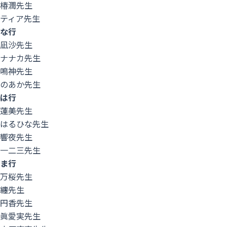
椿潤先生
ティア先生
な行
凪沙先生
ナナカ先生
鳴神先生
のあか先生
は行
蓮美先生
はるひな先生
響夜先生
一二三先生
menu
ま行
万桜先生
纏先生
円香先生
眞愛実先生