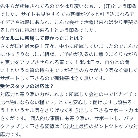
先生方が所属されてるのでやはり凄いなぁ、、(汗)という印象
でした。 サイトも見やすくてお客様がグッと引き込まれるア
イデアや戦略にあふれ、こんな会社で活躍出来ればやり甲斐あ
るし自分に挑戦出来る！という印象でした。
ヴェルニに所属して良かったことは？
さすが国内最大級！元々、中小に所属していましたのでこんな
にひっきりなしにご相談、ご予約が入るのに焦りまくりながら
も実力をアップさせられる事です！ 私は日々、自分との闘
い！という本質の持ち主ですが担当の方々がさり気なく優しく
サポートして下さるので孤独感は全く無いです。
受付スタッフの対応は？
対応力と寄り添い力がこれまで所属した会社の中でピカイチで
比べ物にならない程です。とても安心して働けますし頑張ろ
う！というヤル気をさりげなく引き出して下さるサポート力は
さすがです。 個人的な事情にも寄り添い、サポートし、バッ
今
クアップして下さる姿勢は自分史上最強のダントツトップな対
す
応力です。