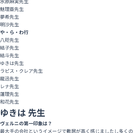
水原麻実先生
魅理亜先生
夢希先生
明沙先生
や・ら・わ行
八咫先生
結子先生
結斗先生
ゆきは先生
ラピス・クレア先生
龍迅先生
レナ先生
蓮理先生
和花先生
ゆきは
先生
ヴェルニの第一印象は？
最大手の会社というイメージで敷居が高く感じましたし多くの