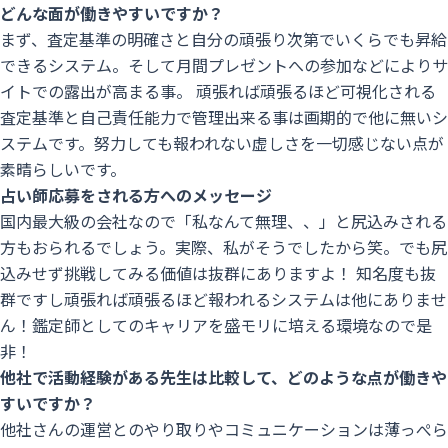
どんな面が働きやすいですか？
ぐ
まず、査定基準の明確さと自分の頑張り次第でいくらでも昇給
応
できるシステム。そして月間プレゼントへの参加などによりサ
募
イトでの露出が高まる事。 頑張れば頑張るほど可視化される
す
査定基準と自己責任能力で管理出来る事は画期的で他に無いシ
る
ステムです。努力しても報われない虚しさを一切感じない点が
素晴らしいです。
占い師応募をされる方へのメッセージ
国内最大級の会社なので「私なんて無理、、」と尻込みされる
方もおられるでしょう。実際、私がそうでしたから笑。でも尻
込みせず挑戦してみる価値は抜群にありますよ！ 知名度も抜
群ですし頑張れば頑張るほど報われるシステムは他にありませ
ん！鑑定師としてのキャリアを盛モリに培える環境なので是
非！
他社で活動経験がある先生は比較して、どのような点が働きや
すいですか？
他社さんの運営とのやり取りやコミュニケーションは薄っぺら