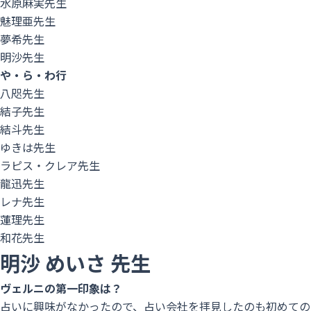
水原麻実先生
魅理亜先生
夢希先生
明沙先生
や・ら・わ行
八咫先生
結子先生
結斗先生
ゆきは先生
ラピス・クレア先生
龍迅先生
レナ先生
蓮理先生
和花先生
明沙
めいさ
先生
ヴェルニの第一印象は？
占いに興味がなかったので、占い会社を拝見したのも初めての