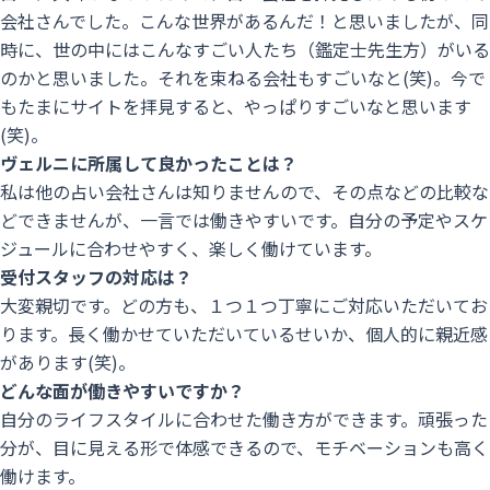
会社さんでした。こんな世界があるんだ！と思いましたが、同
時に、世の中にはこんなすごい人たち（鑑定士先生方）がいる
のかと思いました。それを束ねる会社もすごいなと(笑)。今で
もたまにサイトを拝見すると、やっぱりすごいなと思います
(笑)。
ヴェルニに所属して良かったことは？
私は他の占い会社さんは知りませんので、その点などの比較な
今
どできませんが、一言では働きやすいです。自分の予定やスケ
す
ジュールに合わせやすく、楽しく働けています。
受付スタッフの対応は？
ぐ
大変親切です。どの方も、１つ１つ丁寧にご対応いただいてお
応
ります。長く働かせていただいているせいか、個人的に親近感
募
があります(笑)。
す
どんな面が働きやすいですか？
る
自分のライフスタイルに合わせた働き方ができます。頑張った
分が、目に見える形で体感できるので、モチベーションも高く
働けます。