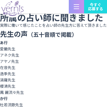
占い師募集 電話占いヴェルニTOP
今すぐ
応募する
占い師の声
所属の占い師に聞きました
実際に働いて感じたことを占い師の先生方に答えて頂きました
先生の声
（五十音順で掲載）
あ行
愛蘭先生
アネク先生
アヤノ先生
在音先生
逸季先生
渦羅先生
櫻清先生
鳳 麗流々先生
か行
杜若流歌先生