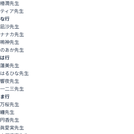
椿潤先生
ティア先生
な行
凪沙先生
menu
ナナカ先生
鳴神先生
のあか先生
は行
蓮美先生
はるひな先生
響夜先生
一二三先生
ま行
万桜先生
纏先生
円香先生
眞愛実先生