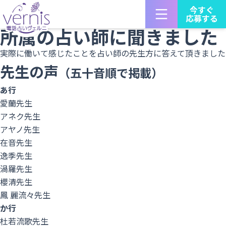
占い師募集 電話占いヴェルニTOP
今すぐ
応募する
占い師の声
所属の占い師に聞きました
実際に働いて感じたことを占い師の先生方に答えて頂きました
先生の声
（五十音順で掲載）
あ行
愛蘭先生
アネク先生
アヤノ先生
在音先生
逸季先生
渦羅先生
櫻清先生
鳳 麗流々先生
か行
杜若流歌先生