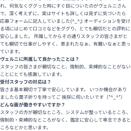
れ、何気なくググった時にすぐ目についたのがヴェルニさん
で、深く考えずに、実はサイトも詳しくは見ずに気づいたら
応募フォームに記入していました(^_^;) オーディションを受け
る頃にはじめて口コミなどをググり、とても親切だとの評判に
安心しました。 所属してからその通りスタッフの皆さまがと
ても親切で仕事がしやすく、恵まれたなぁ、有難いなぁと思っ
ています。
ヴェルニに所属して良かったことは？
スタッフの皆さまが親切なこと、強制的、束縛的なことがない
今
ことにとても感謝しています。
す
受付スタッフの対応は？
皆さま基本親切で丁寧で安心しています。 いつか機会があり
ぐ
ましたら菓子折りを持ってご 挨拶に伺いたいです（*^_^*）
応
どんな面が働きやすいですか？
募
スタッフの方が親切なところ、システムが整っているところ、
す
強制的・束縛的なところがなく、鑑定に安心して専念できると
る
ころなどかと思います。