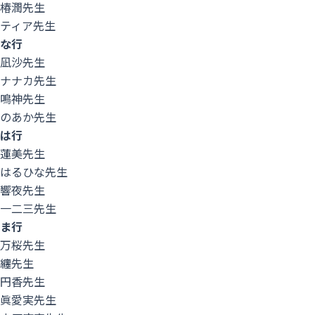
椿潤先生
ティア先生
な行
凪沙先生
ナナカ先生
鳴神先生
menu
のあか先生
は行
蓮美先生
はるひな先生
響夜先生
一二三先生
ま行
万桜先生
纏先生
円香先生
眞愛実先生