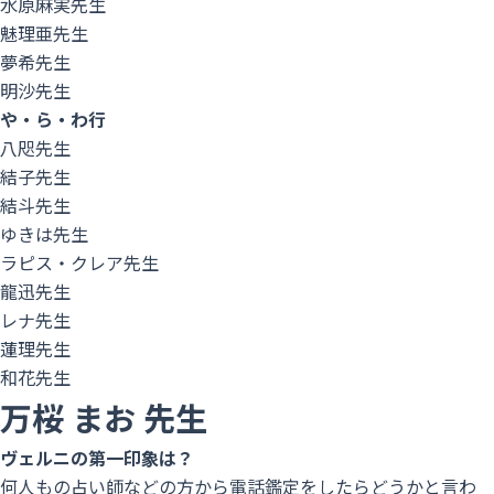
水原麻実先生
魅理亜先生
夢希先生
明沙先生
や・ら・わ行
八咫先生
結子先生
結斗先生
ゆきは先生
ラピス・クレア先生
龍迅先生
レナ先生
蓮理先生
和花先生
万桜
まお
先生
ヴェルニの第一印象は？
何人もの占い師などの方から電話鑑定をしたらどうかと言わ