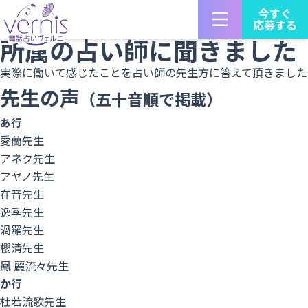
占い師募集 電話占いヴェルニTOP
今すぐ
応募する
占い師の声
所属の占い師に聞きました
実際に働いて感じたことを占い師の先生方に答えて頂きました
先生の声
（五十音順で掲載）
あ行
愛蘭先生
アネク先生
アヤノ先生
在音先生
逸季先生
渦羅先生
櫻清先生
鳳 麗流々先生
か行
杜若流歌先生