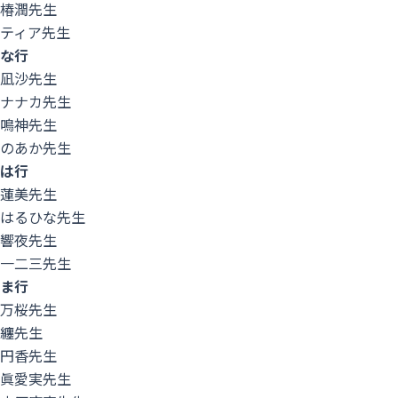
椿潤先生
ティア先生
な行
凪沙先生
ナナカ先生
鳴神先生
のあか先生
は行
蓮美先生
はるひな先生
響夜先生
一二三先生
ま行
万桜先生
纏先生
menu
円香先生
眞愛実先生