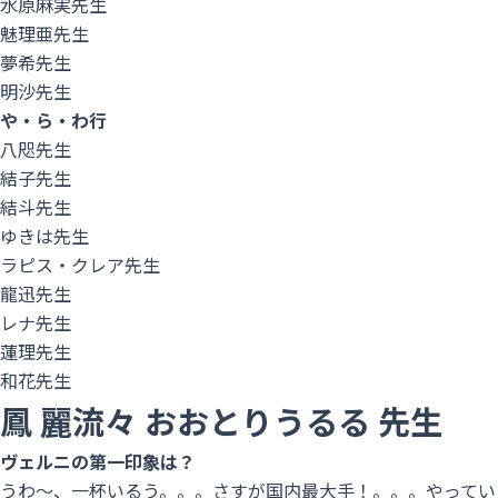
水原麻実先生
魅理亜先生
夢希先生
明沙先生
や・ら・わ行
八咫先生
結子先生
結斗先生
ゆきは先生
ラピス・クレア先生
龍迅先生
レナ先生
蓮理先生
和花先生
鳳 麗流々
おおとりうるる
先生
ヴェルニの第一印象は？
うわ〜、一杯いるう。。。さすが国内最大手！。。。やってい