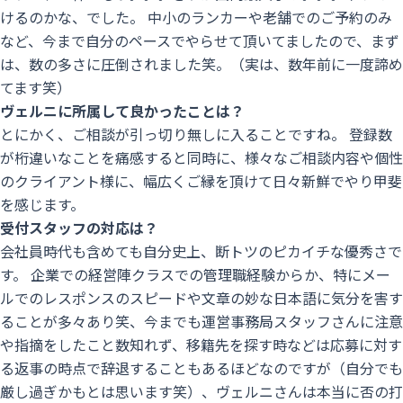
けるのかな、でした。 中小のランカーや老舗でのご予約のみ
など、今まで自分のペースでやらせて頂いてましたので、まず
は、数の多さに圧倒されました笑。（実は、数年前に一度諦め
てます笑）
ヴェルニに所属して良かったことは？
とにかく、ご相談が引っ切り無しに入ることですね。 登録数
が桁違いなことを痛感すると同時に、様々なご相談内容や個性
のクライアント様に、幅広くご縁を頂けて日々新鮮でやり甲斐
を感じます。
受付スタッフの対応は？
会社員時代も含めても自分史上、断トツのピカイチな優秀さで
す。 企業での経営陣クラスでの管理職経験からか、特にメー
ルでのレスポンスのスピードや文章の妙な日本語に気分を害す
ることが多々あり笑、今までも運営事務局スタッフさんに注意
や指摘をしたこと数知れず、移籍先を探す時などは応募に対す
る返事の時点で辞退することもあるほどなのですが（自分でも
厳し過ぎかもとは思います笑）、ヴェルニさんは本当に否の打