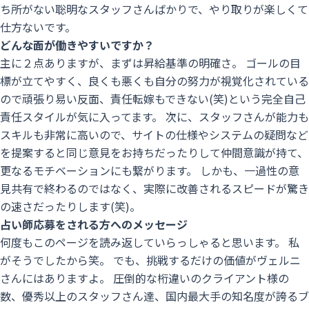
ち所がない聡明なスタッフさんばかりで、やり取りが楽しくて
今
仕方ないです。
す
どんな面が働きやすいですか？
主に２点ありますが、まずは昇給基準の明確さ。 ゴールの目
ぐ
標が立てやすく、良くも悪くも自分の努力が視覚化されている
応
ので頑張り易い反面、責任転嫁もできない(笑)という完全自己
募
責任スタイルが気に入ってます。 次に、スタッフさんが能力も
す
スキルも非常に高いので、サイトの仕様やシステムの疑問など
る
を提案すると同じ意見をお持ちだったりして仲間意識が持て、
更なるモチベーションにも繋がります。 しかも、一過性の意
見共有で終わるのではなく、実際に改善されるスピードが驚き
の速さだったりします(笑)。
占い師応募をされる方へのメッセージ
何度もこのページを読み返していらっしゃると思います。 私
がそうでしたから笑。 でも、挑戦するだけの価値がヴェルニ
さんにはありますよ。 圧倒的な桁違いのクライアント様の
数、優秀以上のスタッフさん達、国内最大手の知名度が誇るブ